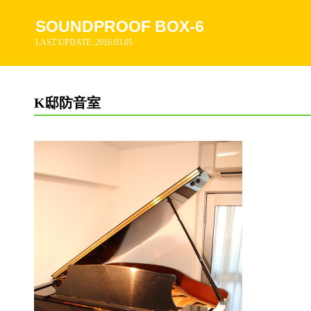
SOUNDPROOF BOX-
6
LAST UPDATE: 2016.03.05
K邸防音室